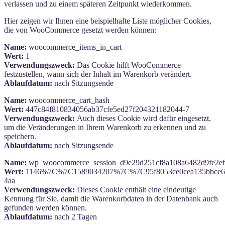
verlassen und zu einem späteren Zeitpunkt wiederkommen.
Hier zeigen wir Ihnen eine beispielhafte Liste möglicher Cookies,
die von WooCommerce gesetzt werden können:
Name:
woocommerce_items_in_cart
Wert:
1
Verwendungszweck:
Das Cookie hilft WooCommerce
festzustellen, wann sich der Inhalt im Warenkorb verändert.
Ablaufdatum:
nach Sitzungsende
Name:
woocommerce_cart_hash
Wert:
447c84f810834056ab37cfe5ed27f204321182044-7
Verwendungszweck:
Auch dieses Cookie wird dafür eingesetzt,
um die Veränderungen in Ihrem Warenkorb zu erkennen und zu
speichern.
Ablaufdatum:
nach Sitzungsende
Name:
wp_woocommerce_session_d9e29d251cf8a108a6482d9fe2e
Wert:
1146%7C%7C1589034207%7C%7C95f8053ce0cea135bbce67
4aa
Verwendungszweck:
Dieses Cookie enthält eine eindeutige
Kennung für Sie, damit die Warenkorbdaten in der Datenbank auch
gefunden werden können.
Ablaufdatum:
nach 2 Tagen